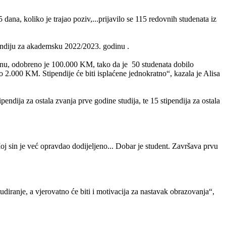
ana, koliko je trajao poziv,...prijavilo se 115 redovnih studenata iz
pendiju za akademsku 2022/2023. godinu .
inu, odobreno je 100.000 KM, tako da je 50 studenata dobilo
 2.000 KM. Stipendije će biti isplaćene jednokratno“, kazala je Alisa
ipendija za ostala zvanja prve godine studija, te 15 stipendija za ostala
j sin je već opravdao dodijeljeno... Dobar je student. Završava prvu
udiranje, a vjerovatno će biti i motivacija za nastavak obrazovanja“,