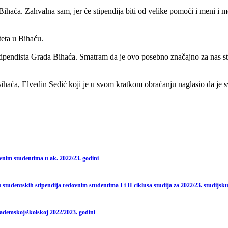
ihaća. Zahvalna sam, jer će stipendija biti od velike pomoći i meni i m
teta u Bihaću.
 stipendista Grada Bihaća. Smatram da je ovo posebno značajno za nas s
haća, Elvedin Sedić koji je u svom kratkom obraćanju naglasio da je svj
ovnim studentima u ak. 2022/23. godini
studentskih stipendija redovnim studentima I i II ciklusa studija za 2022/23. studijsk
kademskoj/školskoj 2022/2023. godini