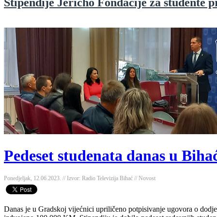
Stipendije Jericho Fondacije za studente p
Pedeset studenata danas u Bihać
Ponedjeljak, 12.06.2023. // Izvor: Radio Televizija Bihać // Novost
Danas je u Gradskoj vijećnici upriličeno potpisivanje ugovora o dod