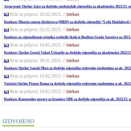
Javni poziv Općine Jajce za dodjelu studentskih stipendija za akademsku 2022/23. 
Rok za prijavu: 20.02.2023.
//
istekao
Konkurs Muzeja ratnog djetinjstva (MRD) za dodjelu stipendije “Lejla Hairlahović-
Rok za prijavu: 02.02.2023.
//
istekao
Konkurs za stipendiranje učenika srednjih škola iz Budžeta Grada Sarajeva za 2023
Rok za prijavu: 16.02.2023.
//
istekao
Konkurs Općine Gornji Vakuf-Uskoplje za dodjelu stipendija za akademsku 2022/2
Rok za prijavu: 30.01.2023.
//
istekao
Konkurs Općine Sanski Most za dodjelu stipendija redovnim studentima za ak. 2022
Rok za prijavu: 10.02.2023.
//
istekao
Natječaj Općine Prozor-Rama za dodjelu stipendija redovnim studentima u ak. 2022/
Rok za prijavu: 10.02.2023.
//
istekao
Konkurs Kantonalne uprave za branioce SBK za dodjelu stipendija za ak. 2022/23. 
IZDVOJENO