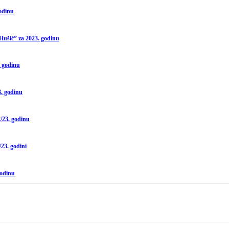
godinu
Hušić” za 2023. godinu
. godinu
3. godinu
/23. godinu
23. godini
godinu