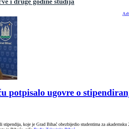
rve i druge godine studija
Arh
u potpisalo ugovre o stipendiran
jeli stipendija, koje je Grad Bihać obezbijedio studentima za akadems