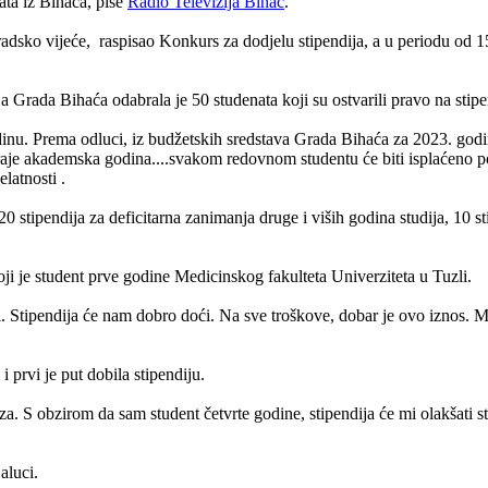
ata iz Bihaća, piše
Radio Televizija Bihać
.
sko vijeće, raspisao Konkurs za dodjelu stipendija, a u periodu od 15 d
 Grada Bihaća odabrala je 50 studenata koji su ostvarili pravo na sti
inu. Prema odluci, iz budžetskih sredstava Grada Bihaća za 2023. god
raje akademska godina....svakom redovnom studentu će biti isplaćeno po
latnosti .
20 stipendija za deficitarna zanimanja druge i viših godina studija, 10 st
ji je student prve godine Medicinskog fakulteta Univerziteta u Tuzli.
Stipendija će nam dobro doći. Na sve troškove, dobar je ovo iznos. Mo
 prvi je put dobila stipendiju.
a. S obzirom da sam student četvrte godine, stipendija će mi olakšati st
aluci.