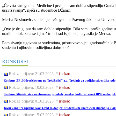
„Četvrta sam godina Medicine i prvi put sam dobila stipendiju Grada B
usavršavanja“, riječi su studentice Džanić.
Merisa Nesimović, student je treće godine Pravnog fakulteta Univerzi
„Ovo je drugi put da sam dobila stipendiju. Bila sam i prošle godine
uradili i dokaz da se taj naš trud i rad isplatio“, naglasila je Merisa.
Potpisivanju ugovora sa studentima, prisustvovao je i gradonačelnik Bi
studentu i njihovim roditeljima dobro doći.
KONKURSI
Rok za prijavu: 21.03.2023.
//
istekao
Konkurs ZP „Hidroelektrane na Trebišnjici“ a.d. Trebinje za dodjelu stipendija red
Rok za prijavu: 10.03.2023.
//
istekao
Konkurs Ministarstva za obrazovanje, mlade, nauku, kulturu i sport BPK za dodjelu 
Rok za prijavu: 01.03.2023.
//
istekao
Javni konkurs Opštine Novi Grad za dodjelu studentskih i učeničkih stipendija u a
Rok za prijavu: 15.03.2023.
//
istekao