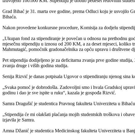
izdvojeno 100.000 KM. Stipendiju je dobilo pedeset redovniih studen
Grad Bihać je 31. marta ove godine, prema Odluci koju je usvojilo Grad
Bihaća.
Nakon provedene konkursne procedure, Komisija za dodjelu stipendija
„Ukupan fond za stipendiranje je povećan u odnosu na prethodnu god
mjesečnu stipendiju u iznosu od 200 KM, a za deset mjeseci, koliko t
Mahmutagić, pomoćnik gradonačelnika za opću upravu i društvene dje
Pet stipendija dodijeljeno je za deficitarna zvanja prve godine studija, 
zvanja druge i viših godina studija.
Senija Rizvić je danas potpisala Ugovor o stipendiranju njenog sina ko
„Svaka pomoć je dobrodošla. Zadovoljni smo i hvala Gradskoj upravi. 
godinu i dao je sve ispite u ruku“, kazala je gospođa Rizvić.
Samra Dragušić je studentica Pravnog fakulteta Univerziteta u Bihaću i
„Stipendija će mi olakšati plaćanja mojih studentskih troškova i obavez
izjavila je Samra.
Amna Džanić je studentica Medicinskog fakulteta Univerziteta u Banj