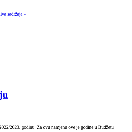
iva sadržaja »
ju
ku 2022/2023. godinu. Za ovu namjenu ove je godine u Budžetu