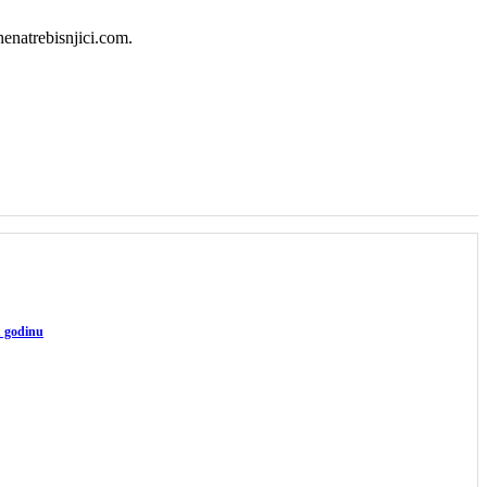
henatrebisnjici.com.
u godinu