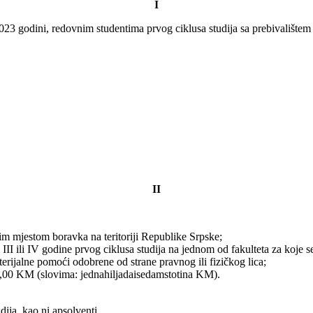
I
/2023 godini, redovnim studentima prvog ciklusa studija sa prebivališt
II
nim mjestom boravka na teritoriji Republike Srpske;
 III ili IV godine prvog ciklusa studija na jednom od fakulteta za koje s
terijalne pomoći odobrene od strane pravnog ili fizičkog lica;
,00 KM (slovima: jednahiljadaisedamstotina KM).
ija, kao ni apsolventi.