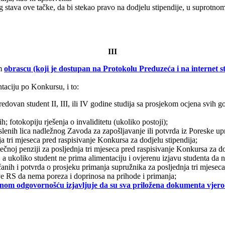
stava ove tačke, da bi stekao pravo na dodjelu stipendije, u suprotnom 
III
om
obrascu (koji je dostupan na Protokolu Preduzeća i na internet 
taciju po Konkursu, i to:
redovan student II, III, ili IV godine studija sa prosjekom ocjena svih 
h; fotokopiju rješenja o invaliditetu (ukoliko postoji);
poslenih lica nadležnog Zavoda za zapošljavanje ili potvrda iz Poreske 
ja tri mjeseca pred raspisivanje Konkursa za dodjelu stipendija;
čnoj penziji za posljednja tri mjeseca pred raspisivanje Konkursa za do
a, a ukoliko student ne prima alimentaciju i ovjerenu izjavu studenta da 
nčanih i potvrda o prosjeku primanja supružnika za posljednja tri mjese
ve RS da nema poreza i doprinosa na prihode i primanja;
om odgovornošću izjavljuje da su sva priložena dokumenta vjerodo