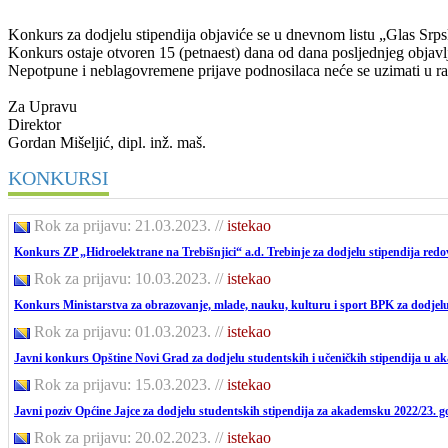
Konkurs za dodjelu stipendija objaviće se u dnevnom listu „Glas Srpsk
Konkurs ostaje otvoren 15 (petnaest) dana od dana posljednjeg objavlj
Nepotpune i neblagovremene prijave podnosilaca neće se uzimati u ra
Za Upravu
Direktor
Gordan Mišeljić, dipl. inž. maš.
KONKURSI
Rok za prijavu: 21.03.2023.
//
istekao
Konkurs ZP „Hidroelektrane na Trebišnjici“ a.d. Trebinje za dodjelu stipendija red
Rok za prijavu: 10.03.2023.
//
istekao
Konkurs Ministarstva za obrazovanje, mlade, nauku, kulturu i sport BPK za dodjelu 
Rok za prijavu: 01.03.2023.
//
istekao
Javni konkurs Opštine Novi Grad za dodjelu studentskih i učeničkih stipendija u a
Rok za prijavu: 15.03.2023.
//
istekao
Javni poziv Općine Jajce za dodjelu studentskih stipendija za akademsku 2022/23. 
Rok za prijavu: 20.02.2023.
//
istekao