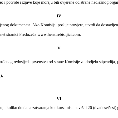
ao i potvrde i izjave koje moraju biti ovjerene od strane nadležnog orga
IV
enog dokumenata. Ako Komisija, poslije provjere, utvrdi da dostavljeni p
ernet stranici Preduzeća www.henatrebisnjici.com.
V
rđenog redosljeda prvenstva od strane Komisije za dodjelu stipendija, p
);
VI
u, ukoliko do dana zatvaranja konkursa nisu navršili 26 (dvadesetšest) 