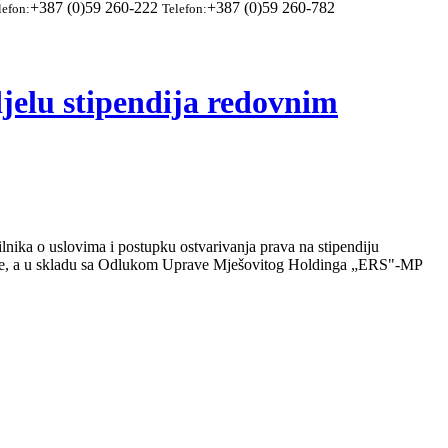
+387 (0)59 260-222
+387 (0)59 260-782
lefon:
Telefon:
jelu stipendija redovnim
lnika o uslovima i postupku ostvarivanja prava na stipendiju
dine, a u skladu sa Odlukom Uprave Mješovitog Holdinga „ERS"-MP