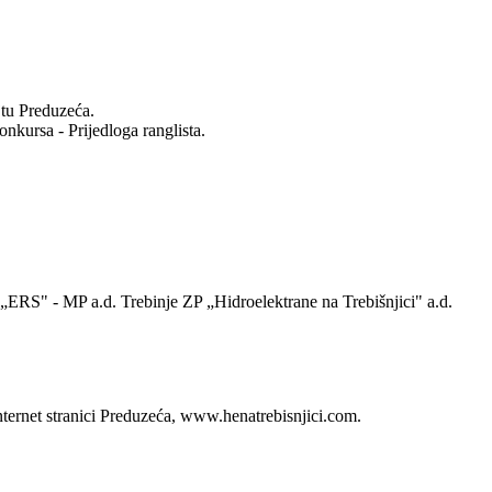
ajtu Preduzeća.
nkursa - Prijedloga ranglista.
„ERS" - MP a.d. Trebinje ZP „Hidroelektrane na Trebišnjici" a.d.
nternet stranici Preduzeća, www.henatrebisnjici.com.