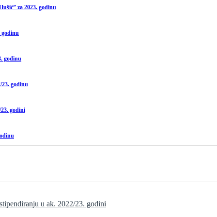
Hušić” za 2023. godinu
. godinu
3. godinu
/23. godinu
23. godini
godinu
tipendiranju u ak. 2022/23. godini