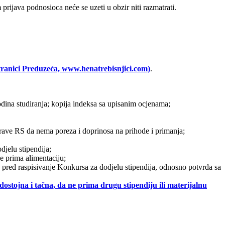
prijava podnosioca neće se uzeti u obzir niti razmatrati.
stranici Preduzeća, www.henatrebisnjici.com)
.
godina studiranja; kopija indeksa sa upisanim ocjenama;
uprave RS da nema poreza i doprinosa na prihode i primanja;
djelu stipendija;
ne prima alimentaciju;
ca pred raspisivanje Konkursa za dodjelu stipendija, odnosno potvrda sa
stojna i tačna, da ne prima drugu stipendiju ili materijalnu