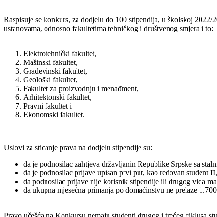
Raspisuje se konkurs, za dodjelu do 100 stipendija, u školskoj 2022
ustanovama, odnosno fakultetima tehničkog i društvenog smjera i to:
Elektrotehnički fakultet,
Mašinski fakultet,
Građevinski fakultet,
Geološki fakultet,
Fakultet za proizvodnju i menađment,
Arhitektonski fakultet,
Pravni fakultet i
Ekonomski fakultet.
Uslovi za sticanje prava na dodjelu stipendije su:
da je podnosilac zahtjeva državljanin Republike Srpske sa stal
da je podnosilac prijave upisan prvi put, kao redovan student II,
da podnosilac prijave nije korisnik stipendije ili drugog vida ma
da ukupna mjesečna primanja po domaćinstvu ne prelaze 1.700
Pravo učešća na Konkursu nemaju studenti drugog i trećeg ciklusa stud