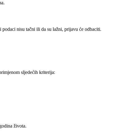
na.
odaci nisu tačni ili da su lažni, prijavu će odbaciti.
rimjenom sljedećih kriterija:
godina života.