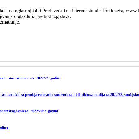
e", na oglasnoj tabli Preduzeća i na internet stranici Preduzeća, www.
ivanja u glasilu iz prethodnog stava.
zmatranje.
ovnim studentima u ak. 2022/23. godini
studentskih stipendija redovnim studentima I i II ciklusa studija za 2022/23. studijsk
kademskoj/školskoj 2022/2023. godini
godinu