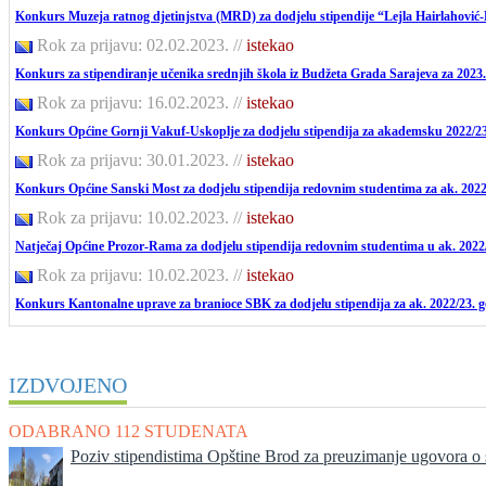
Konkurs Muzeja ratnog djetinjstva (MRD) za dodjelu stipendije “Lejla Hairlahović-
Rok za prijavu: 02.02.2023.
//
istekao
Konkurs za stipendiranje učenika srednjih škola iz Budžeta Grada Sarajeva za 2023
Rok za prijavu: 16.02.2023.
//
istekao
Konkurs Općine Gornji Vakuf-Uskoplje za dodjelu stipendija za akademsku 2022/2
Rok za prijavu: 30.01.2023.
//
istekao
Konkurs Općine Sanski Most za dodjelu stipendija redovnim studentima za ak. 2022
Rok za prijavu: 10.02.2023.
//
istekao
Natječaj Općine Prozor-Rama za dodjelu stipendija redovnim studentima u ak. 2022/
Rok za prijavu: 10.02.2023.
//
istekao
Konkurs Kantonalne uprave za branioce SBK za dodjelu stipendija za ak. 2022/23. 
IZDVOJENO
ODABRANO 112 STUDENATA
Poziv stipendistima Opštine Brod za preuzimanje ugovora o s