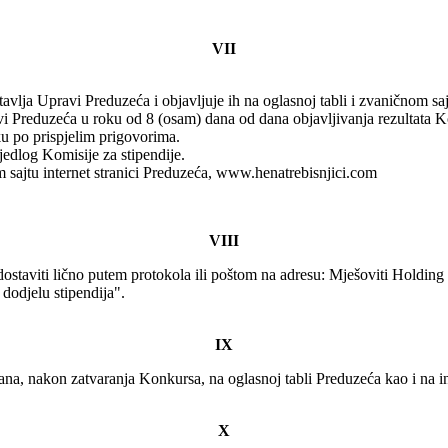
VII
ostavlja Upravi Preduzeća i objavljuje ih na oglasnoj tabli i zvaničnom s
i Preduzeća u roku od 8 (osam) dana od dana objavljivanja rezultata Ko
u po prispjelim prigovorima.
edlog Komisije za stipendije.
m sajtu internet stranici Preduzeća, www.henatrebisnjici.com
VIII
taviti lično putem protokola ili poštom na adresu: Mješoviti Holding 
dodjelu stipendija".
IX
dana, nakon zatvaranja Konkursa, na oglasnoj tabli Preduzeća kao i na i
X