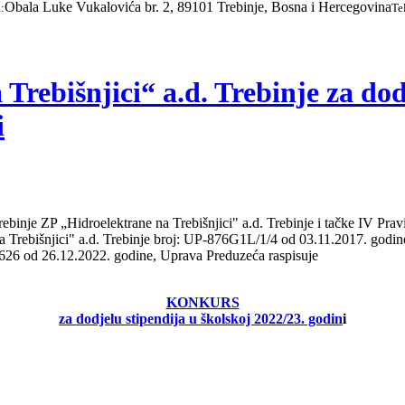
Obala Luke Vukalovića br. 2, 89101 Trebinje, Bosna i Hercegovina
:
Te
rebišnjici“ a.d. Trebinje za dod
i
inje ZP „Hidroelektrane na Trebišnjici" a.d. Trebinje i tačke IV Pravi
a Trebišnjici" a.d. Trebinje broj: UP-876G1L/1/4 od 03.11.2017. go
 10626 od 26.12.2022. godine, Uprava Preduzeća raspisuje
KONKURS
za dodjelu stipendija u školskoj 2022/23. godin
i