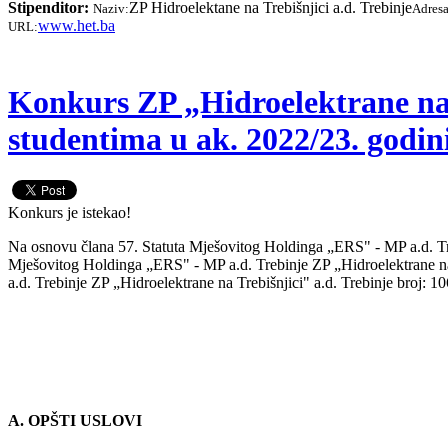
Stipenditor:
ZP Hidroelektane na Trebišnjici a.d. Trebinje
Naziv:
Adresa
www.het.ba
URL:
Konkurs ZP „Hidroelektrane na T
studentima u ak. 2022/23. godin
Konkurs je istekao!
Na osnovu člana 57. Statuta Mješovitog Holdinga „ERS" - MP a.d. Treb
Mješovitog Holdinga „ERS" - MP a.d. Trebinje ZP „Hidroelektrane n
a.d. Trebinje ZP „Hidroelektrane na Trebišnjici" a.d. Trebinje broj:
A. OPŠTI USLOVI