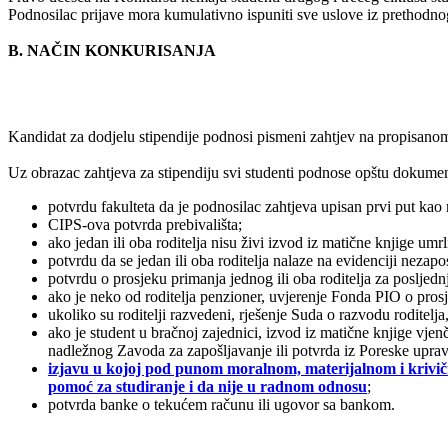
Podnosilac prijave mora kumulativno ispuniti sve uslove iz prethodnog 
B. NAČIN KONKURISANJA
Kandidat za dodjelu stipendije podnosi pismeni zahtjev na propisan
Uz obrazac zahtjeva za stipendiju svi studenti podnose opštu dokumen
potvrdu fakulteta da je podnosilac zahtjeva upisan prvi put kao 
CIPS-ova potvrda prebivališta;
ako jedan ili oba roditelja nisu živi izvod iz matične knjige umrli
potvrdu da se jedan ili oba roditelja nalaze na evidenciji neza
potvrdu o prosjeku primanja jednog ili oba roditelja za posljedn
ako je neko od roditelja penzioner, uvjerenje Fonda PIO o prosje
ukoliko su roditelji razvedeni, rješenje Suda o razvodu roditelj
ako je student u bračnoj zajednici, izvod iz matične knjige vje
nadležnog Zavoda za zapošljavanje ili potvrda iz Poreske upra
izjavu u kojoj pod punom moralnom, materijalnom i krivičn
pomoć za studiranje i da nije u radnom odnosu
;
potvrda banke o tekućem računu ili ugovor sa bankom.