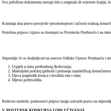
Sva priložena dokumenta moraju biti u originalu ili ovjerene kopije, k
Komisija ima pravo provjeriti vjerodostojnost i tačnost svakog dostavlj
Potrebna prijava i izjava su dostupni na Protokolu Preduzeća i na int
Stipendije će se dodjeljivati na osnovu Odluke Uprave Preduzeća i utv
Uspjeh u toku prethodnog školovanja;
Materijalni položaj (prihodi i primanja zajedničkog domaćinstva
Djeca poginulih boraca i invalida rata i rada;
Mjesto prebivališta.
Redovni studenti, podnosioci prijave mogu ostvariti pravo na stipendij
V. POSTUPAK KONKURSA I ODLUČIVANJA