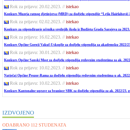
Rok za prijavu: 20.02.2023.
//
istekao
Konkurs Muzeja ratnog djetinjstva (MRD) za dodjelu stipendije “Lejla Hairlahović-
Rok za prijavu: 02.02.2023.
//
istekao
Konkurs za stipendiranje učenika srednjih škola iz Budžeta Grada Sarajeva za 2023
Rok za prijavu: 16.02.2023.
//
istekao
Konkurs Općine Gornji Vakuf-Uskoplje za dodjelu stipendija za akademsku 2022/2
Rok za prijavu: 30.01.2023.
//
istekao
Konkurs Općine Sanski Most za dodjelu stipendija redovnim studentima za ak. 2022
Rok za prijavu: 10.02.2023.
//
istekao
Natječaj Općine Prozor-Rama za dodjelu stipendija redovnim studentima u ak. 2022/
Rok za prijavu: 10.02.2023.
//
istekao
Konkurs Kantonalne uprave za branioce SBK za dodjelu stipendija za ak. 2022/23. 
IZDVOJENO
ODABRANO 112 STUDENATA