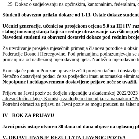
Dokaz o sudjelovanju na općinskim, kantonalnim, federalnim,
Studenti obavezno prilažu dokaze od 1-13. Ostale dokaze student
Učenici generacije, učenici sa prosjekom ocjena 5,0 za III i IV r
slabog imovnog stanja koji su srednje obrazovanje završili uspjeh
Navedeni studenti su obavezni dostaviti dokaze pod rednim brojem
Za utvrđivanje prosjeka mjesečnih primanja članova porodice u obzir
Federacije Bosne i Hercegovine. Pod primanjima podrazumjevaju se sv
primanjima od nadležnog mjerodavnog tijela. Nadležno mjerodavno tijel
Komisija će putem Porezne uprave izvršiti provjeru tačnosti dostavlje
Netačno dostavljeni podaci će za posljedicu imati automatsku eliminaci
Nepotpune i neblagovremeno dostavljene prijave neće se uvažiti, 
Prijavu na Javni poziv za dodjelu stipendije u akademskoj 2022/2023 g
adresu:Općina Jajce, Komisija za dodjelu stipendija, sa naznakom "Pri
Potrebni obrasci za prijavu na Javni poziv se mogu preuzeti na šalter 
IV - ROK ZA PRIJAVU
Javni poziv ostaje otvoren 30 dana od dana objave na oglasnoj pl
V- OBJAVLJIVANJE REZULTATA I JAVNOG POZIVA