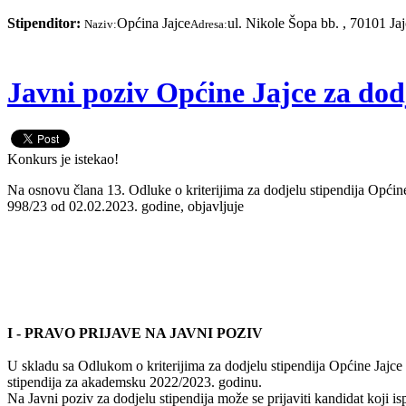
Stipenditor:
Općina Jajce
ul. Nikole Šopa bb. , 70101 Ja
Naziv:
Adresa:
Javni poziv Općine Jajce za dod
Konkurs je istekao!
Na osnovu člana 13. Odluke o kriterijima za dodjelu stipendija Opći
998/23 od 02.02.2023. godine, objavljuje
I - PRAVO PRIJAVE NA JAVNI POZIV
U skladu sa Odlukom o kriterijima za dodjelu stipendija Općine Jajce
stipendija za akademsku 2022/2023. godinu.
Na Javni poziv za dodjelu stipendija može se prijaviti kandidat koji is