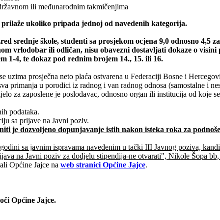
 državnom ili međunarodnim takmičenjima
 prilaže ukoliko pripada jednoj od navedenih kategorija.
azred srednje škole, studenti sa prosjekom ocjena 9,0 odnosno 4,5 
om vrlodobar ili odličan, nisu obavezni dostavljati dokaze o visini
 1-4, te dokaz pod rednim brojem 14., 15. ili 16.
 se uzima prosječna neto plaća ostvarena u Federaciji Bosne i Hercego
a primanja u porodici iz radnog i van radnog odnosa (samostalne i nes
o za zaposlene je poslodavac, odnosno organ ili institucija od koje se
nih podataka.
ju sa prijave na Javni poziv.
niti je dozvoljeno dopunjavanje istih nakon isteka roka za podnoše
odini sa javnim ispravama navedenim u tački III Javnog poziva, kandida
java na Javni poziv za dodjelu stipendija-ne otvarati", Nikole Šopa bb
sali Općine Jajce na
web stranici Općine Jajce
.
oči Općine Jajce.