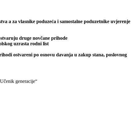
stva a za vlasnike poduzeća i samostalne poduzetnike uvjerenje
 ostvaruju druge novčane prihode
lskog uzrasta rodni list
rihodi ostvareni po osnovu davanja u zakup stana, poslovnog
 „Učenik generacije“