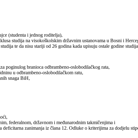
jce (studenta i jednog roditelja),
 ciklusa studija na visokoškolskim državnim ustanovama u Bosni i Herce
studija te da nisu stariji od 26 godina kada upisuju ostale godine studija
u iza poginulog branioca odbrambeno-oslobodilačkog rata,
nvalidninu u odbrambeno-oslobodilačkom ratu,
žanih snaga BiH,
moći,
nalnim, federalnom, državnom i međunarodnim takmičenjima i
za deficitarna zanimanja iz člana 12. Odluke o kriterijima za dodjelu sti