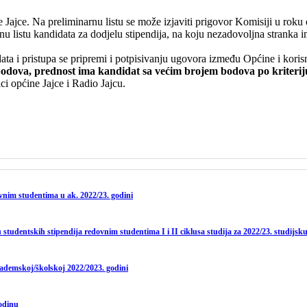
ine Jajce. Na preliminarnu listu se može izjaviti prigovor Komisiji u rok
nu listu kandidata za dodjelu stipendija, na koju nezadovoljna strank
a i pristupa se pripremi i potpisivanju ugovora između Općine i korisn
 bodova, prednost ima kandidat sa većim brojem bodova po kriteriju
ci općine Jajce i Radio Jajcu.
ovnim studentima u ak. 2022/23. godini
studentskih stipendija redovnim studentima I i II ciklusa studija za 2022/23. studijsk
kademskoj/školskoj 2022/2023. godini
godinu