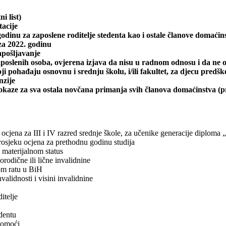
i list)
tacije
odinu za zaposlene roditelje stedenta kao i ostale članove domaćin
za 2022. godinu
apošljavanje
zaposlenih osoba, ovjerena izjava da nisu u radnom odnosu i da ne
pohađaju osnovnu i srednju školu, i/ili fakultet, za djecu predško
nzije
okaze za sva ostala novčana primanja svih članova domaćinstva (p
 ocjena za III i IV razred srednje škole, za učenike generacije diploma
prosjeku ocjena za prethodnu godinu studija
 materijalnom status
orodične ili lične invalidnine
om ratu u BiH
validnosti i visini invalidnine
itelje
dentu
 pomoći