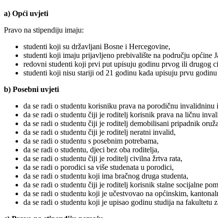
a) Opći uvjeti
Pravo na stipendiju imaju:
studenti koji su državljani Bosne i Hercegovine,
studenti koji imaju prijavljeno prebivalište na području općine Ja
redovni studenti koji prvi put upisuju godinu prvog ili drugog
studenti koji nisu stariji od 21 godinu kada upisuju prvu godinu 
b) Posebni uvjeti
da se radi o studentu korisniku prava na porodičnu invalidnin
da se radi o studentu čiji je roditelj korisnik prava na ličnu i
da se radi o studentu čiji je roditelj demobilisani pripadnik oru
da se radi o studentu čiji je roditelj neratni invalid,
da se radi o studentu s posebnim potrebama,
da se radi o studentu, djeci bez oba roditelja,
da se radi o studentu čiji je roditelj civilna žrtva rata,
da se radi o porodici sa više studenata u porodici,
da se radi o studentu koji ima bračnog druga studenta,
da se radi o studentu čiji je roditelj korisnik stalne socijalne po
da se radi o studentu koji je učestvovao na općinskim, kanto
da se radi o studentu koji je upisao godinu studija na fakultetu 