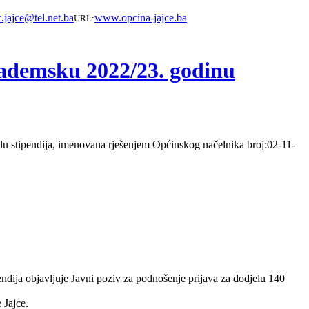
.jajce@tel.net.ba
www.opcina-jajce.ba
URL:
akademsku 2022/23. godinu
elu stipendija, imenovana rješenjem Općinskog načelnika broj:02-11-
ndija objavljuje Javni poziv za podnošenje prijava za dodjelu 140
 Jajce.