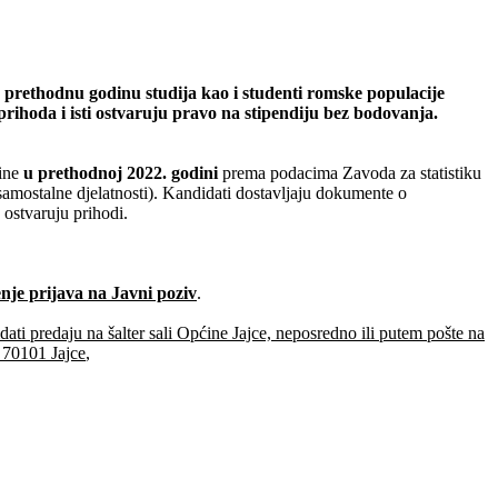
za prethodnu godinu studija kao i studenti romske populacije
 prihoda i isti ostvaruju pravo na stipendiju bez bodovanja.
vine
u prethodnoj 2022. godini
prema podacima Zavoda za statistiku
amostalne djelatnosti). Kandidati dostavljaju dokumente o
 ostvaruju prihodi.
nje prijava na Javni poziv
.
ti predaju na šalter sali Općine Jajce, neposredno ili putem pošte na
, 70101 Jajce
,