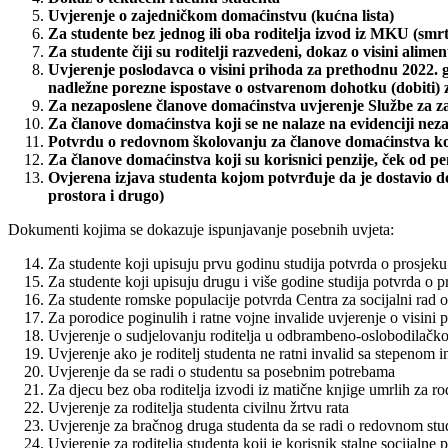
Uvjerenje o zajedničkom domaćinstvu (kućna lista)
Za studente bez jednog ili oba roditelja izvod iz MKU (smrtn
Za studente čiji su roditelji razvedeni, dokaz o visini alimen
Uvjerenje poslodavca o visini prihoda za prethodnu 2022. g
nadležne porezne ispostave o ostvarenom dohotku (dobiti) 
Za nezaposlene članove domaćinstva uvjerenje Službe za z
Za članove domaćinstva koji se ne nalaze na evidenciji ne
Potvrdu o redovnom školovanju za članove domaćinstva koji 
Za članove domaćinstva koji su korisnici penzije, ček od pe
Ovjerena izjava studenta kojom potvrđuje da je dostavio d
prostora i drugo)
Dokumenti kojima se dokazuje ispunjavanje posebnih uvjeta:
Za studente koji upisuju prvu godinu studija potvrda o prosjeku
Za studente koji upisuju drugu i više godine studija potvrda o 
Za studente romske populacije potvrda Centra za socijalni rad o
Za porodice poginulih i ratne vojne invalide uvjerenje o visini p
Uvjerenje o sudjelovanju roditelja u odbrambeno-oslobodilačk
Uvjerenje ako je roditelj studenta ne ratni invalid sa stepenom in
Uvjerenje da se radi o studentu sa posebnim potrebama
Za djecu bez oba roditelja izvodi iz matične knjige umrlih za rod
Uvjerenje za roditelja studenta civilnu žrtvu rata
Uvjerenje za bračnog druga studenta da se radi o redovnom stu
Uvjerenje za roditelja studenta koji je korisnik stalne socijalne