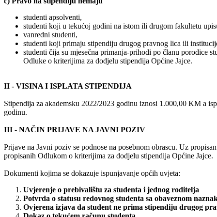
c) Pravo na stipendiju nemaju
studenti apsolventi,
studenti koji u tekućoj godini na istom ili drugom fakultetu upis
vanredni studenti,
studenti koji primaju stipendiju drugog pravnog lica ili institucij
studenti čija su mjesečna primanja-prihodi po članu porodice st
Odluke o kriterijima za dodjelu stipendija Općine Jajce.
II - VISINA I ISPLATA STIPENDIJA
Stipendija za akademsku 2022/2023 godinu iznosi 1.000,00 KM a ispl
godinu.
III - NAČIN PRIJAVE NA JAVNI POZIV
Prijave na Javni poziv se podnose na posebnom obrascu. Uz propisanu p
propisanih Odlukom o kriterijima za dodjelu stipendija Općine Jajce.
Dokumenti kojima se dokazuje ispunjavanje općih uvjeta:
Uvjerenje o prebivalištu za studenta i jednog roditelja
Potvrda o statusu redovnog studenta sa obaveznom naznako
Ovjerena izjava da student ne prima stipendiju drugog pravno
Dokaz o tekućem računu studenta