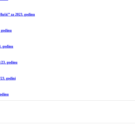
Hušić” za 2023. godinu
. godinu
3. godinu
/23. godinu
23. godini
godinu