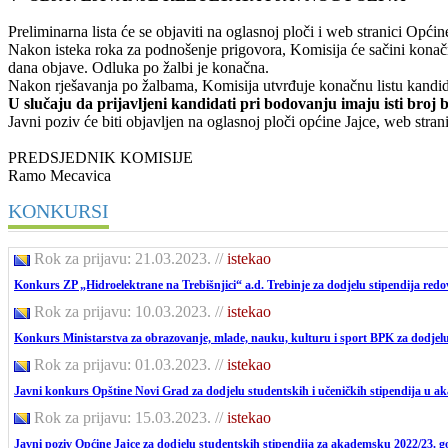
Preliminarna lista će se objaviti na oglasnoj ploči i web stranici Opć
Nakon isteka roka za podnošenje prigovora, Komisija će sačini konač
dana objave. Odluka po žalbi je konačna.
Nakon rješavanja po žalbama, Komisija utvrđuje konačnu listu kandidat
U slučaju da prijavljeni kandidati pri bodovanju imaju isti broj
Javni poziv će biti objavljen na oglasnoj ploči općine Jajce, web strani
PREDSJEDNIK KOMISIJE
Ramo Mecavica
KONKURSI
Rok za prijavu: 21.03.2023.
//
istekao
Konkurs ZP „Hidroelektrane na Trebišnjici“ a.d. Trebinje za dodjelu stipendija red
Rok za prijavu: 10.03.2023.
//
istekao
Konkurs Ministarstva za obrazovanje, mlade, nauku, kulturu i sport BPK za dodjelu 
Rok za prijavu: 01.03.2023.
//
istekao
Javni konkurs Opštine Novi Grad za dodjelu studentskih i učeničkih stipendija u a
Rok za prijavu: 15.03.2023.
//
istekao
Javni poziv Općine Jajce za dodjelu studentskih stipendija za akademsku 2022/23. 