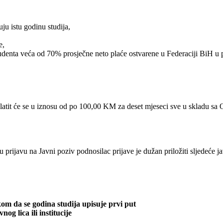
uju istu godinu studija,
e,
udenta veća od 70% prosječne neto plaće ostvarene u Federaciji BiH u p
atit će se u iznosu od po 100,00 KM za deset mjeseci sve u skladu sa
rijavu na Javni poziv podnosilac prijave je dužan priložiti sljedeće j
m da se godina studija upisuje prvi put
g lica ili institucije