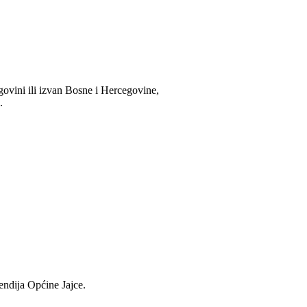
govini ili izvan Bosne i Hercegovine,
.
pendija Općine Jajce.