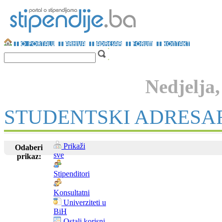
Nedjelja
STUDENTSKI ADRESA
Prikaži
Odaberi
sve
prikaz:
Stipenditori
Konsultatni
Univerziteti u
BiH
Ostali korisni