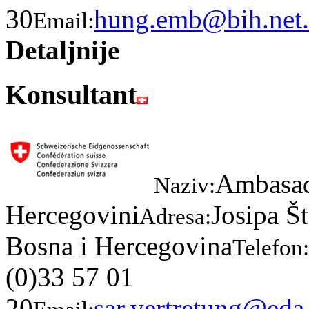
30
hung.emb@bih.net
Email:
Detaljnije
Konsultant
Ambasad
Naziv:
Hercegovini
Josipa Š
Adresa:
Bosna i Hercegovina
Telefon:
(0)33 57 01
20
sar.vertretung@eda