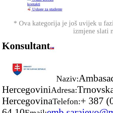
kontakti
Usluge za studente
* Ova kategorija je još uvijek u faz
izmjene slati 
Konsultant
Ambasad
Naziv:
Hercegovini
Trnovska
Adresa:
Hercegovina
+ 387 (
Telefon:
64 10
emb.sarajevo@m
Email: