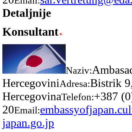
Email:
Detaljnije
Konsultant
Ambasad
Naziv:
Hercegovini
Bistrik 
Adresa:
Hercegovina
+387 (0
Telefon:
20
embassyofjapan.cul
Email:
japan.go.jp