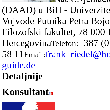
(DAAD) u BiH - Univerzite
Vojvode Putnika Petra Bojo
Filozofski fakultet, 78 000
Hercegovina
+387 (0
Telefon:
58 11
frank_riedel@h
Email:
guide.de
Detaljnije
Konsultant