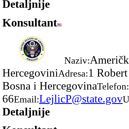
Detaljnije
Konsultant
Američk
Naziv:
Hercegovini
1 Robert
Adresa:
Bosna i Hercegovina
Telefon:
66
LejlicP@state.gov
Email:
U
Detaljnije