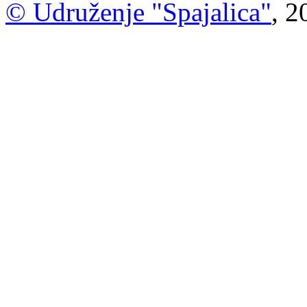
© Udruženje "Spajalica"
, 