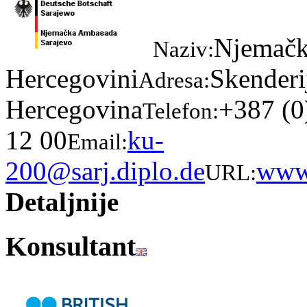
Njemačk
Naziv:
Hercegovini
Skenderi
Adresa:
Hercegovina
+387 (0
Telefon:
12 00
ku-
Email:
200@sarj.diplo.de
www.
URL:
Detaljnije
Konsultant