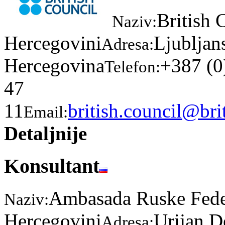
British 
Naziv:
Hercegovini
Ljubljan
Adresa:
Hercegovina
+387 (0
Telefon:
47
11
british.council@bri
Email:
Detaljnije
Konsultant
Ambasada Ruske Feder
Naziv:
Hercegovini
Urijan D
Adresa: