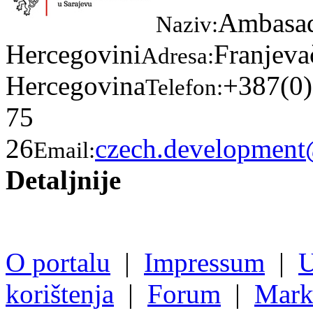
Ambasad
Naziv:
Hercegovini
Franjeva
Adresa:
Hercegovina
+387(0)
Telefon:
75
26
czech.developmen
Email:
Detaljnije
O portalu
|
Impressum
|
U
korištenja
|
Forum
|
Mark