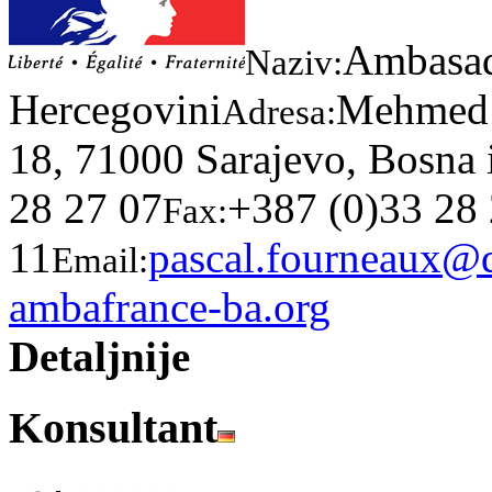
Ambasad
Naziv:
Hercegovini
Mehmed 
Adresa:
18, 71000 Sarajevo, Bosna 
28 27 07
+387 (0)33 28
Fax:
11
pascal.fourneaux@d
Email:
ambafrance-ba.org
Detaljnije
Konsultant