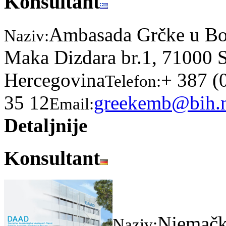
Konsultant
Ambasada Grčke u Bos
Naziv:
Maka Dizdara br.1, 71000 S
Hercegovina
+ 387 (
Telefon:
35 12
greekemb@bih.n
Email:
Detaljnije
Konsultant
Njemačk
Naziv: