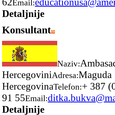
62
educationusa@ameri
Email:
Detaljnije
Konsultant
Ambasada
Naziv:
Hercegovini
Maguda 1
Adresa:
Hercegovina
+ 387 (
Telefon:
91 55
ditka.bukva@ma
Email:
Detaljnije