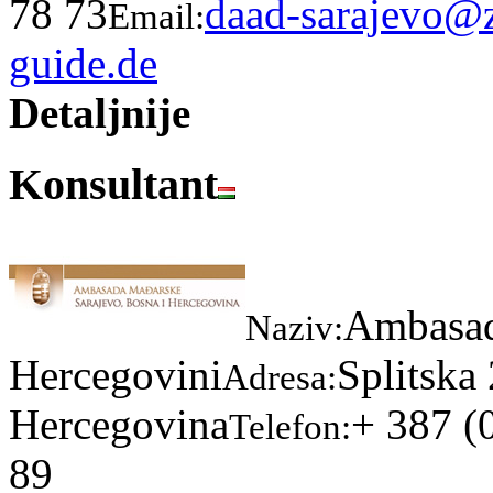
78 73
daad-sarajevo@
Email:
guide.de
Detaljnije
Konsultant
Ambasad
Naziv:
Hercegovini
Splitska
Adresa:
Hercegovina
+ 387 (
Telefon:
89