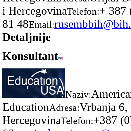
i Hercegovina
+ 387 
Telefon:
81 48
rusembbih@bih.
Email:
Detaljnije
Konsultant
American
Naziv:
Education
Vrbanja 6,
Adresa:
Hercegovina
+387 (0
Telefon: